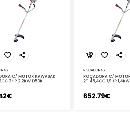
ORAS
ROÇADORAS
ORA C/ MOTOR KAWASAKI
ROÇADORA C/ MOTOR
.2CC 3HP 2,2KW D53K
2T 45,4CC 1,9HP 1,4K
42
€
652
.
79
€