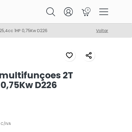
0
25,4cc 1HP 0,75Kw D226
Voltar
multifunçoes 2T
 0,75Kw D226
C/IVA