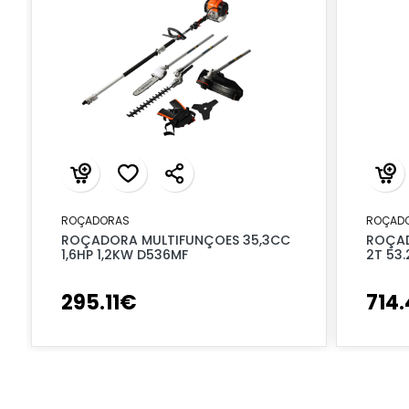
ROÇADORAS
ROÇAD
ROÇADORA MULTIFUNÇOES 35,3CC
ROÇAD
1,6HP 1,2KW D536MF
2T 53
295
.
11
€
714
.