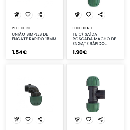
POLIETILENO
POLIETILENO
UNIÃO SIMPLES DE
TE C/ SAÍDA
ENGATE RÁPIDO 16MM
ROSCADA MACHO DE
ENGATE RÁPIDO
20X1/2"
1
.
54
€
1
.
90
€