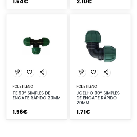
1
.
64
€
2
.
10
€
POLIETILENO
POLIETILENO
TE 90º SIMPLES DE
JOELHO 90º SIMPLES
ENGATE RÁPIDO 20MM
DE ENGATE RÁPIDO
20MM
1
.
96
€
1
.
71
€