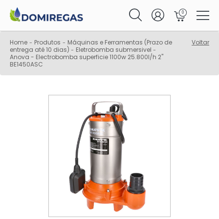
0
Home
Produtos
Máquinas e Ferramentas (Prazo de
Voltar
-
-
entrega até 10 dias)
Eletrobomba submersivel
-
-
Anova - Electrobomba superficie 1100w 25.800l/h 2"
BE1450ASC