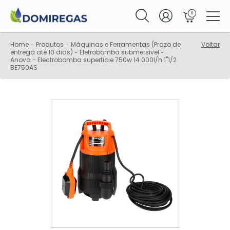
0
Home
Produtos
Máquinas e Ferramentas (Prazo de
Voltar
-
-
entrega até 10 dias)
Eletrobomba submersivel
-
-
Anova - Electrobomba superficie 750w 14.000l/h 1"1/2
BE750AS