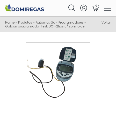
0
Home
Produtos
Automação
Programadores
Voltar
-
-
-
-
Galcon programador 1 est. DC1-2fios c/ solenoide