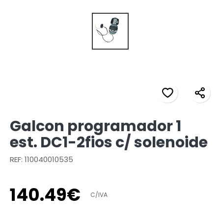
Galcon programador 1
est. DC1-2fios c/ solenoide
REF: 110040010535
140
.
49
€
C/IVA