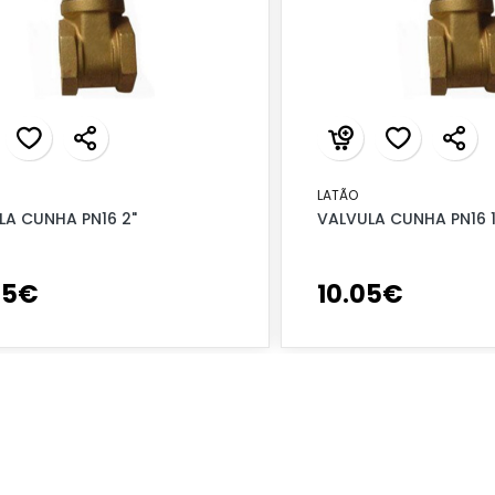
LATÃO
LA CUNHA PN16 2"
VALVULA CUNHA PN16 1
95
€
10
.
05
€