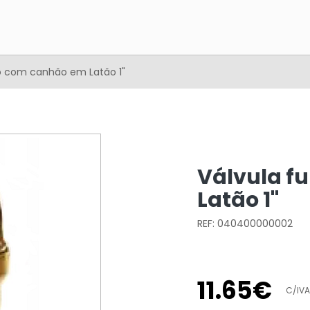
o com canhão em Latão 1"
Válvula f
Latão 1"
REF: 040400000002
11
.
65
€
C/IVA