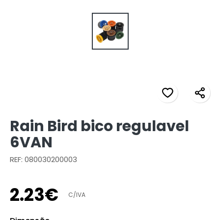
Rain Bird bico regulavel
6VAN
REF: 080030200003
2
.
23
€
C/IVA