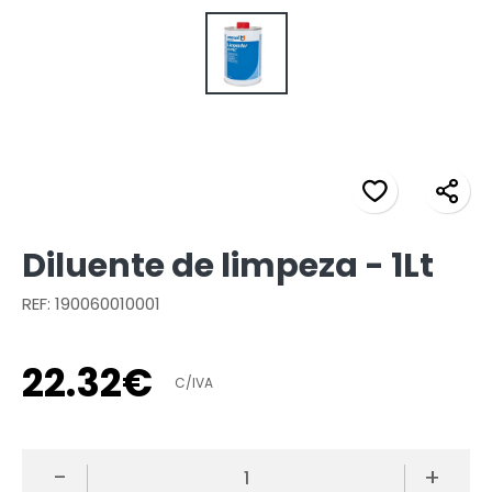
Diluente de limpeza - 1Lt
REF: 190060010001
22
.
32
€
C/IVA
-
+