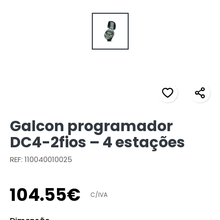
Galcon programador
DC4-2fios – 4 estações
REF: 110040010025
104
.
55
€
C/IVA