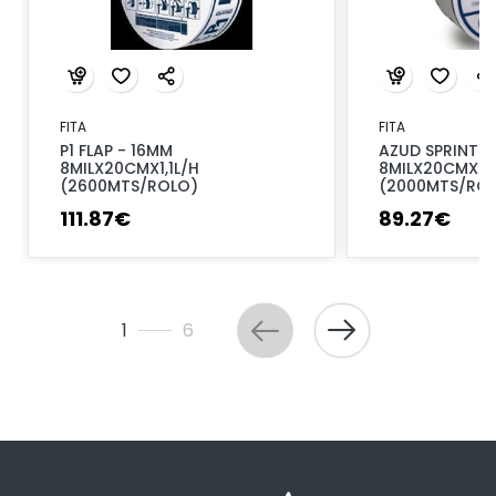
FITA
FITA
P1 FLAP - 16MM
AZUD SPRINT 
8MILX20CMX1,1L/H
8MILX20CMX0,
(2600MTS/ROLO)
(2000MTS/RO
111
.
87
€
89
.
27
€
1
6