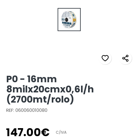
P0 - 16mm
8milx20cmx0,6l/h
(2700mt/rolo)
REF: 060060010080
147
.
00
€
C/IVA