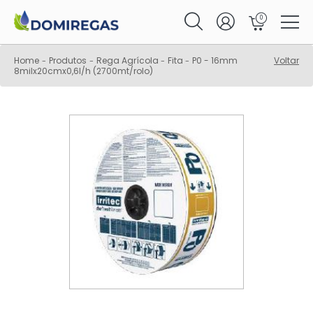
0
Home
Produtos
Rega Agrícola
Fita
P0 - 16mm
Voltar
-
-
-
-
8milx20cmx0,6l/h (2700mt/rolo)