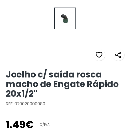
Joelho c/ saída rosca
macho de Engate Rápido
20x1/2"
REF: 020020000080
1
.
49
€
C/IVA