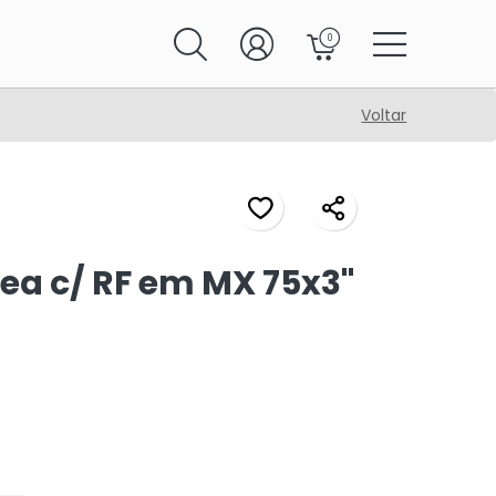
0
Voltar
ea c/ RF em MX 75x3"