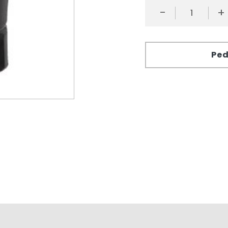
-
+
Ped