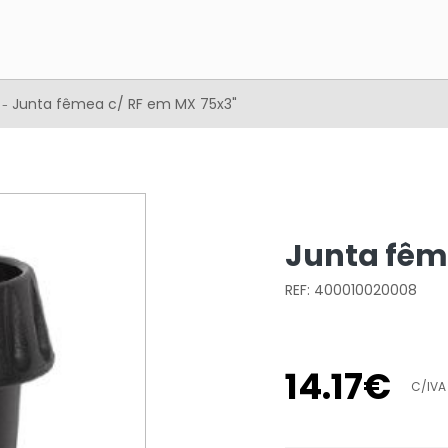
x
Junta fêmea c/ RF em MX 75x3"
-
Junta fêm
REF: 400010020008
14
.
17
€
C/IVA