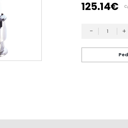
125
.
14
€
C
-
+
Ped