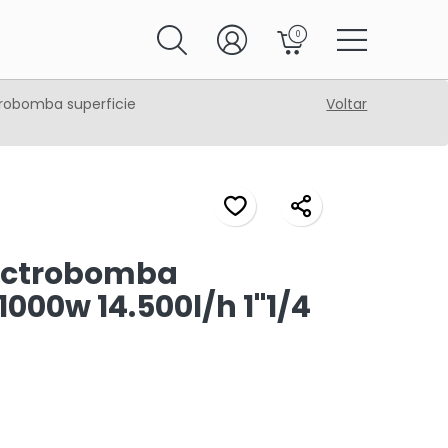
0
robomba superficie
Voltar
ectrobomba
1000w 14.500l/h 1"1/4