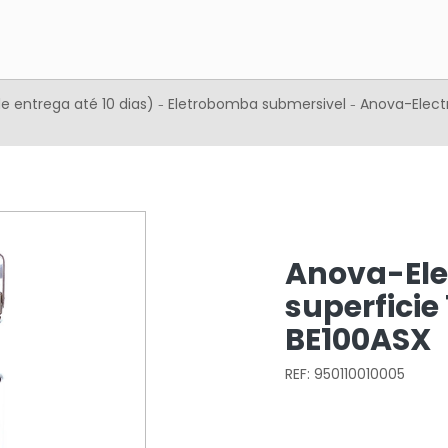
e entrega até 10 dias)
Eletrobomba submersivel
Anova-Elect
-
-
Anova-El
superficie 
BE100ASX
REF: 950110010005