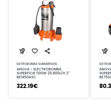
ELETROBOMBA SUBMERSIVEL
ELETRO
ANOVA - ELECTROBOMBA
ANOVA
SUPERFICIE 1100W 25.800L/H 2"
SUPERF
BE1450ASC
BE750
322
.
19
€
80
.
3