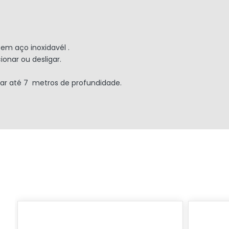
m aço inoxidavél .
ionar ou desligar.
r até 7 metros de profundidade.