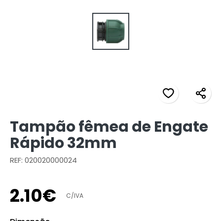
Tampão fêmea de Engate
Rápido 32mm
REF: 020020000024
2
.
10
€
C/IVA