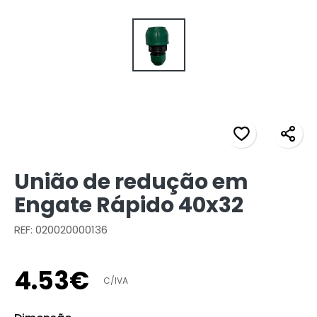
União de redução em
Engate Rápido 40x32
REF: 020020000136
4
.
53
€
C/IVA