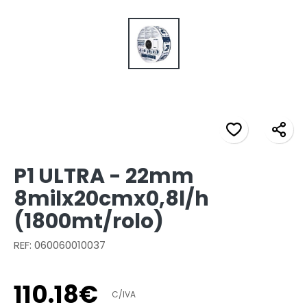
P1 ULTRA - 22mm
8milx20cmx0,8l/h
(1800mt/rolo)
REF: 060060010037
110
.
18
€
C/IVA