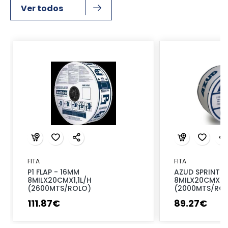
Ver todos
FITA
FITA
P1 FLAP - 16MM
AZUD SPRINT 
8MILX20CMX1,1L/H
8MILX20CMX0,
(2600MTS/ROLO)
(2000MTS/RO
111
.
87
€
89
.
27
€