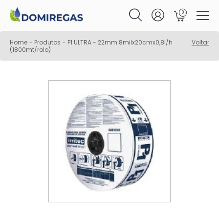
0
Home
Produtos
P1 ULTRA - 22mm 8milx20cmx0,8l/h
Voltar
-
-
(1800mt/rolo)