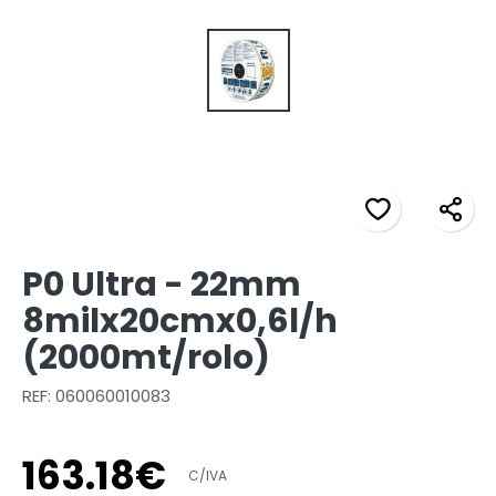
P0 Ultra - 22mm
8milx20cmx0,6l/h
(2000mt/rolo)
REF: 060060010083
163
.
18
€
C/IVA