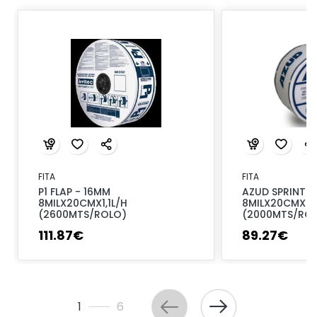
FITA
FITA
P1 FLAP - 16MM
AZUD SPRINT 
8MILX20CMX1,1L/H
8MILX20CMX0,
(2600MTS/ROLO)
(2000MTS/RO
111
.
87
€
89
.
27
€
1
6