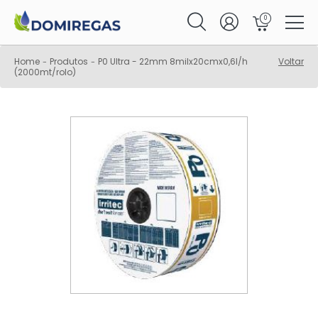
0
Home
Produtos
P0 Ultra - 22mm 8milx20cmx0,6l/h
Voltar
-
-
(2000mt/rolo)