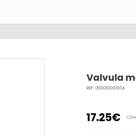
Valvula ma
REF: 050010010004
17
.
25
€
C/IV