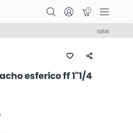
0
Voltar
cho esferico ff 1"1/4
A