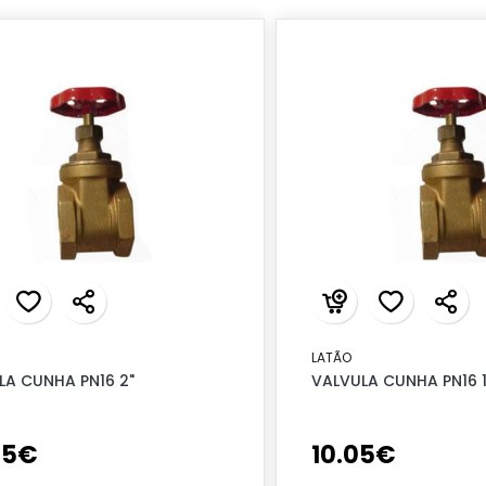
LATÃO
LA CUNHA PN16 2"
VALVULA CUNHA PN16 1
95
€
10
.
05
€