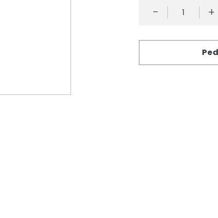
-
+
Ped