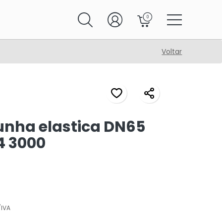
0
Voltar
unha elastica DN65
4 3000
IVA