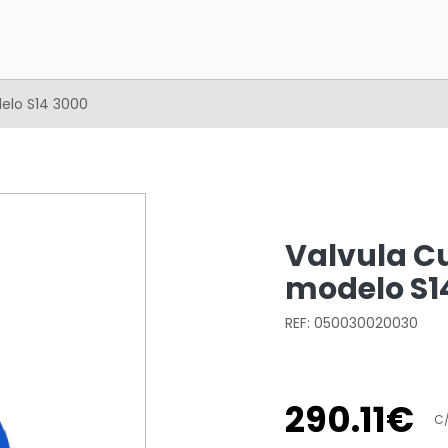
elo S14 3000
Valvula C
modelo S1
REF: 050030020030
290
.
11
€
C/