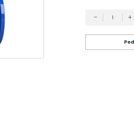
-
+
Ped