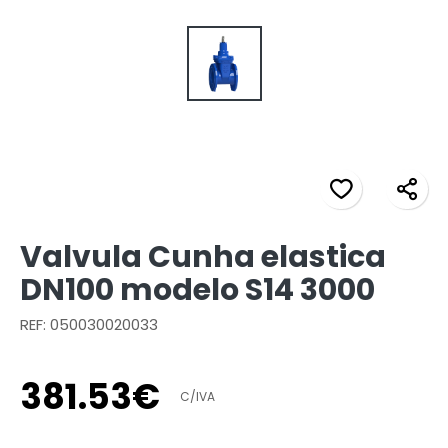
Valvula Cunha elastica
DN100 modelo S14 3000
REF: 050030020033
381
.
53
€
C/IVA