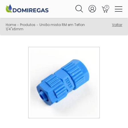
0
Home
Produtos
União mista RM em Teflon
Voltar
-
-
1/4"x6mm