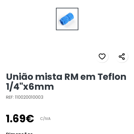
União mista RM em Teflon
1/4"x6mm
REF: 110020010003
1
.
69
€
C/IVA