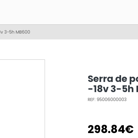
18v 3-5h MB600
Serra de p
-18v 3-5h
REF: 95006000003
298
.
84
€