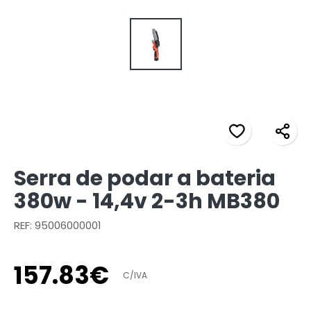
Serra de podar a bateria
380w - 14,4v 2-3h MB380
REF: 95006000001
157
.
83
€
C/IVA