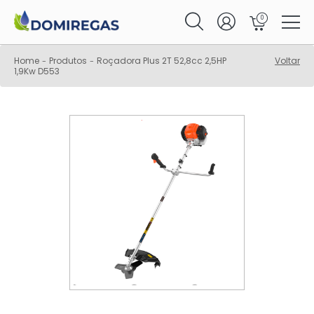
0
Home
Produtos
Roçadora Plus 2T 52,8cc 2,5HP
Voltar
-
-
1,9Kw D553