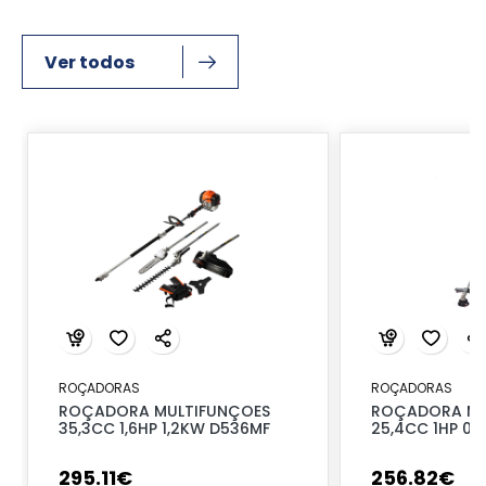
Ver todos
ROÇADORAS
ROÇADORAS
ROÇADORA MULTIFUNÇOES
ROÇADORA MU
35,3CC 1,6HP 1,2KW D536MF
25,4CC 1HP 0,
295
.
11
€
256
.
82
€