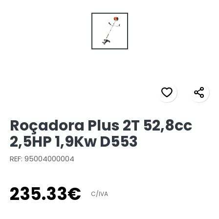
Roçadora Plus 2T 52,8cc
2,5HP 1,9Kw D553
REF: 95004000004
235
.
33
€
C/IVA