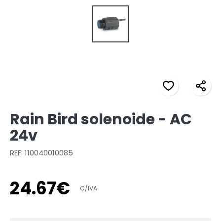
Rain Bird solenoide - AC
24v
REF: 110040010085
24
.
67
€
C/IVA