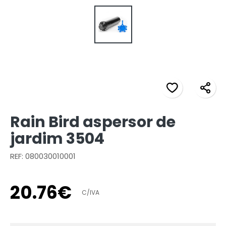
Rain Bird aspersor de
jardim 3504
REF: 080030010001
20
.
76
€
C/IVA