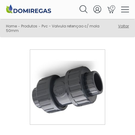
0
Home
Produtos
Pvc - Valvula retençao c/ mola
Voltar
-
-
50mm