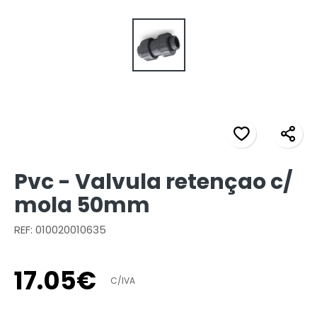
Pvc - Valvula retençao c/
mola 50mm
REF: 010020010635
17
.
05
€
C/IVA