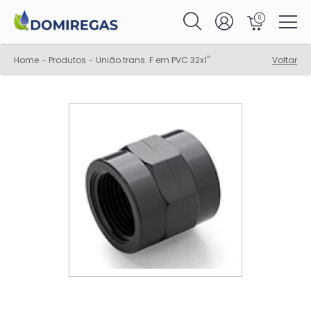
0
Home
Produtos
União trans. F em PVC 32x1"
Voltar
-
-