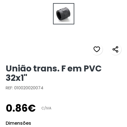
União trans. F em PVC
32x1"
REF: 010020020074
0
.
86
€
C/IVA
Dimensões