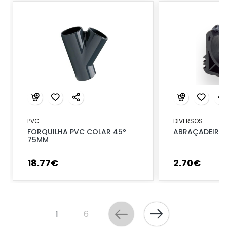
PVC
DIVERSOS
FORQUILHA PVC COLAR 45º
ABRAÇADEIRA 
75MM
18
.
77
€
2
.
70
€
1
6