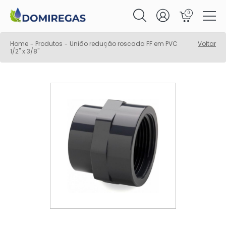
0
Home
Produtos
União redução roscada FF em PVC
Voltar
-
-
1/2" x 3/8"