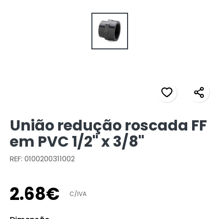
União redução roscada FF
em PVC 1/2" x 3/8"
REF: 0100200311002
2
.
68
€
C/IVA