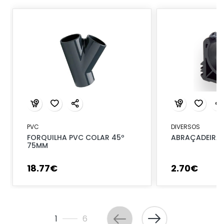
PVC
DIVERSOS
FORQUILHA PVC COLAR 45º
ABRAÇADEIRA 
75MM
18
.
77
€
2
.
70
€
1
6