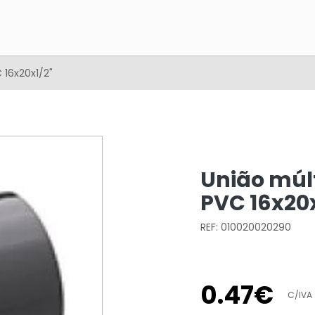
 16x20x1/2"
União múl
PVC 16x20x
REF: 010020020290
0
.
47
€
C/IVA