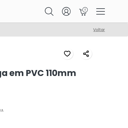
0
Voltar
ga em PVC 110mm
VA