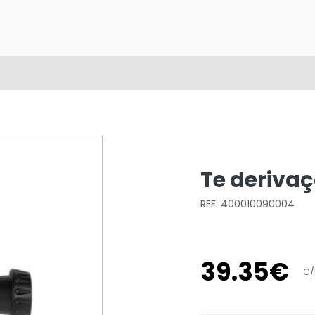
Te deriva
REF: 400010090004
39
.
35
€
C/