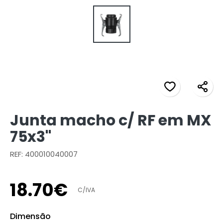
Junta macho c/ RF em MX
75x3"
REF: 400010040007
18
.
70
€
C/IVA
Dimensão