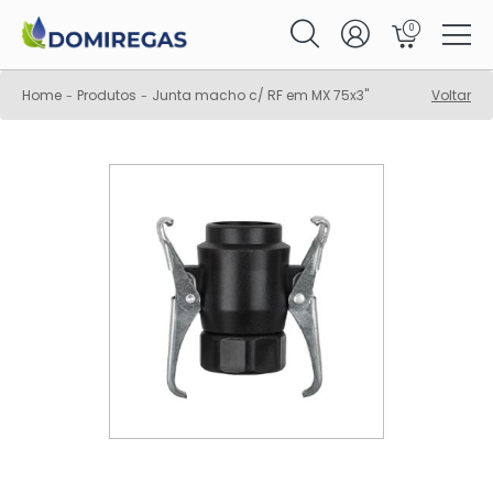
0
Home
Produtos
Junta macho c/ RF em MX 75x3"
Voltar
-
-