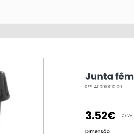
Junta fêm
REF: 400010010100
3
.
52
€
C/IVA
Dimensão