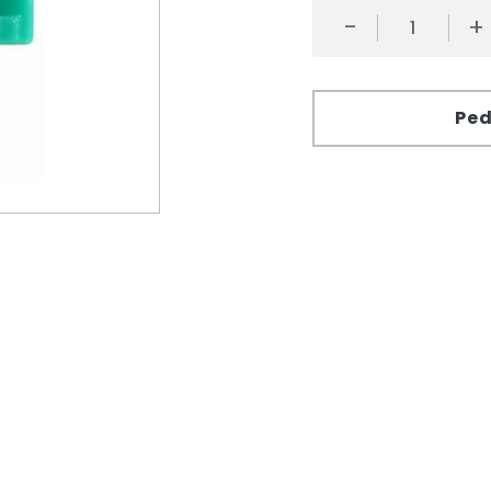
-
+
Ped