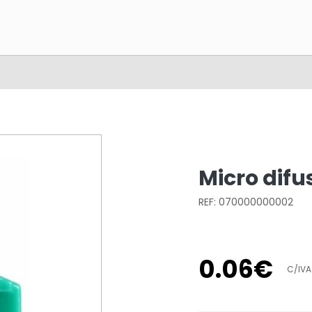
Micro difus
REF: 070000000002
0
.
06
€
C/IVA