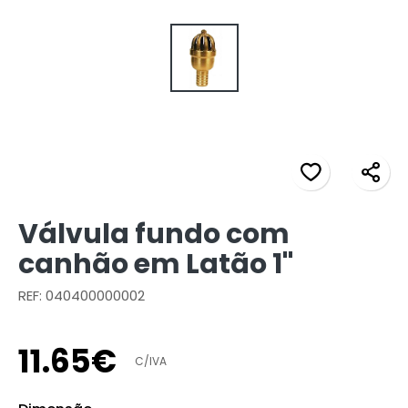
Válvula fundo com
canhão em Latão 1"
REF: 040400000002
11
.
65
€
C/IVA