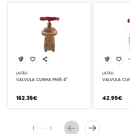
LATÃO
LATÃO
VALVULA CUNHA PN16 4"
VALVULA CUNHA
162
.
36
€
42
.
95
€
1
6