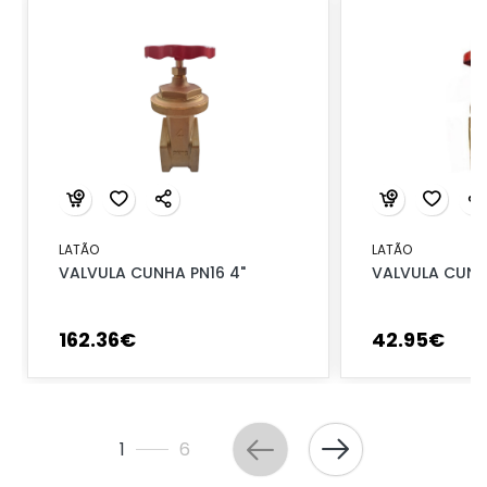
LATÃO
LATÃO
VALVULA CUNHA PN16 4"
VALVULA CUNHA
162
.
36
€
42
.
95
€
1
6