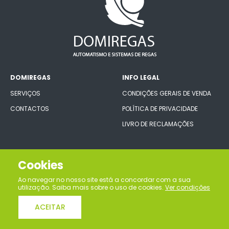
DOMIREGAS
INFO LEGAL
SERVIÇOS
CONDIÇÕES GERAIS DE VENDA
CONTACTOS
POLÍTICA DE PRIVACIDADE
LIVRO DE RECLAMAÇÕES
CONECTE-SE CONNOSCO
Cookies
Ao navegar no nosso site está a concordar com a sua
utilização. Saiba mais sobre o uso de cookies.
Ver condições
ACEITAR
Domiregas, lda © Todos os direitos reservados | Desenvolvido por
Bomsite