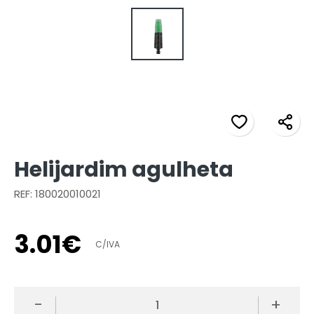
Helijardim agulheta
REF: 180020010021
3
.
01
€
C/IVA
-
+