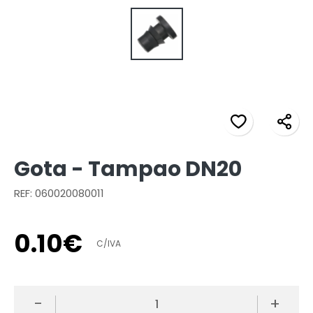
Gota - Tampao DN20
REF: 060020080011
0
.
10
€
C/IVA
-
+