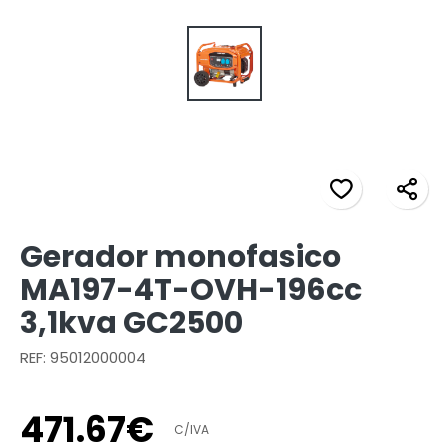
Gerador monofasico
MA197-4T-OVH-196cc
3,1kva GC2500
REF: 95012000004
471
.
67
€
C/IVA