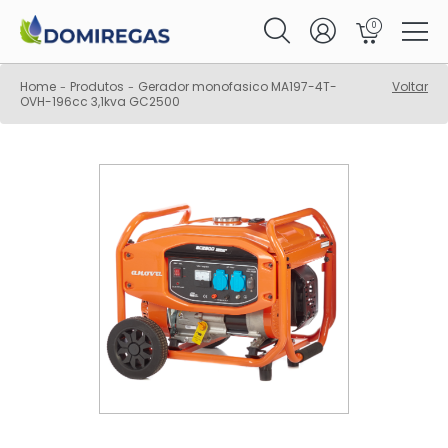
0
Home
Produtos
Gerador monofasico MA197-4T-
Voltar
-
-
OVH-196cc 3,1kva GC2500