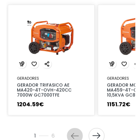
GERADORES
GERADORES
GERADOR TRIFASICO AE
GERADOR MON
MA420-4T-OVH-420CC
MA459-4T-O
7000W GC7000TFE
10,5KVA GC85
1204
.
59
€
1151
.
72
€
1
6