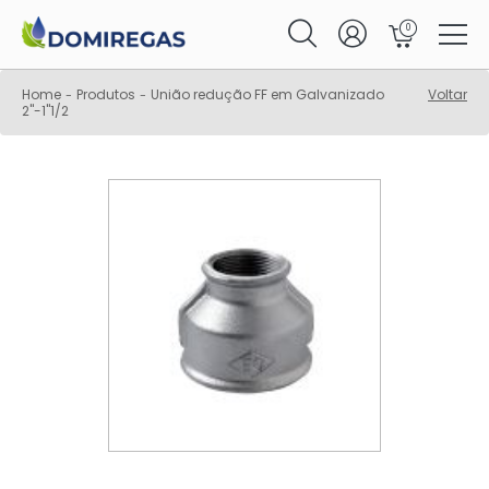
0
Home
Produtos
União redução FF em Galvanizado
Voltar
-
-
2"-1"1/2