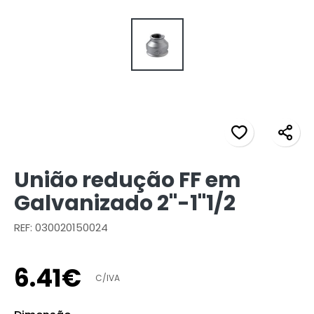
União redução FF em
Galvanizado 2"-1"1/2
REF: 030020150024
6
.
41
€
C/IVA