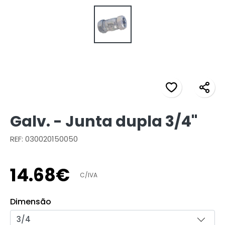
Galv. - Junta dupla 3/4"
REF: 030020150050
14
.
68
€
C/IVA
Dimensão