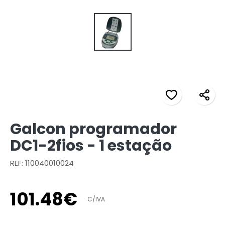
Galcon programador
DC1-2fios - 1 estação
REF: 110040010024
101
.
48
€
C/IVA