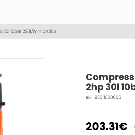
p 30l 10bar 220l/min CA30S
Compresso
2hp 30l 10
REF: 95011000006
203
.
31
€