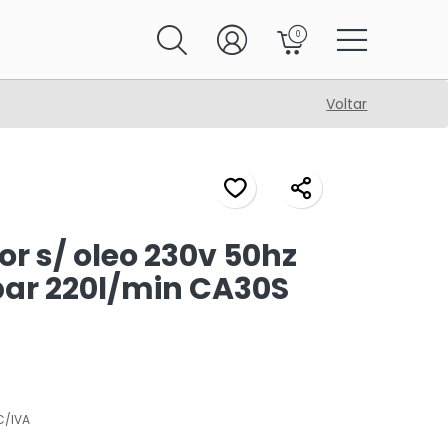
0
Voltar
r s/ oleo 230v 50hz
bar 220l/min CA30S
C/IVA