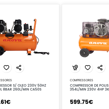
ESSORES
COMPRESSORES
ESSOR S/ OLEO 230V 50HZ
COMPRESSOR DE POLIS 
0L 8BAR 260L/MIN CA50S
354L/MIN 230V 4HP 3
.
61
€
599
.
75
€