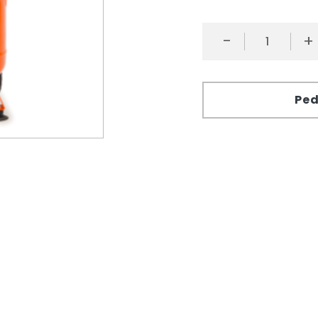
-
+
Ped