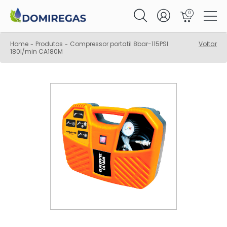
0
Home
Produtos
Compressor portatil 8bar-115PSI
Voltar
-
-
180l/min CA180M