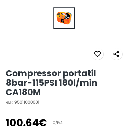
Compressor portatil
8bar-115PSI 180l/min
CA180M
REF: 95011000001
100
.
64
€
C/IVA