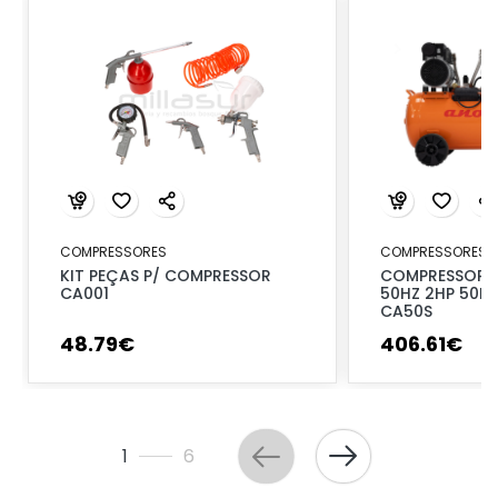
COMPRESSORES
COMPRESSORES
KIT PEÇAS P/ COMPRESSOR
COMPRESSOR S
CA001
50HZ 2HP 50L 
CA50S
48
.
79
€
406
.
61
€
1
6