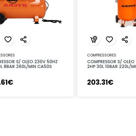
ESSORES
COMPRESSORES
ESSOR S/ OLEO 230V 50HZ
COMPRESSOR S/ OLEO 
0L 8BAR 260L/MIN CA50S
2HP 30L 10BAR 220L/M
.
61
€
203
.
31
€