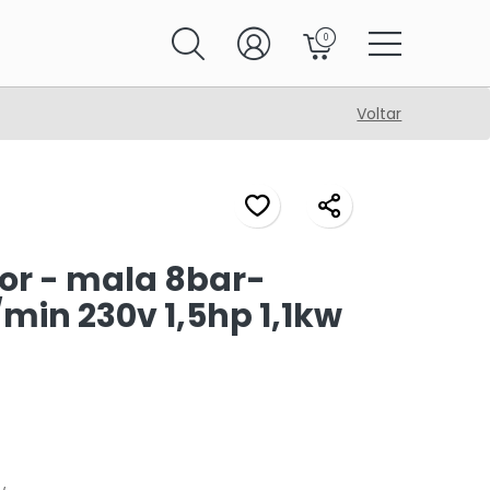
0
Voltar
r - mala 8bar-
l/min 230v 1,5hp 1,1kw