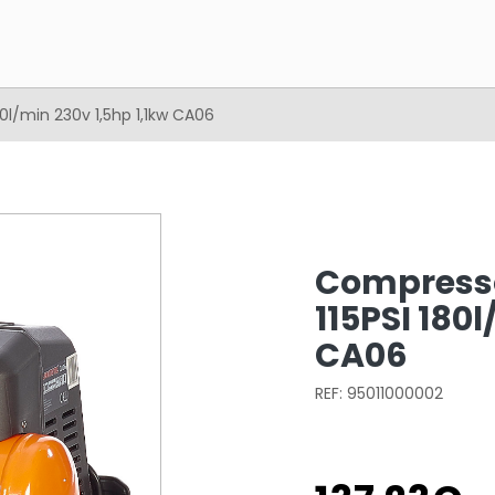
0l/min 230v 1,5hp 1,1kw CA06
Compresso
115PSI 180
CA06
REF: 95011000002