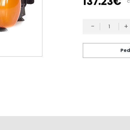
137
.
23
€
C
-
+
Ped