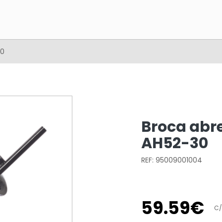
30
Broca abr
AH52-30
REF: 95009001004
59
.
59
€
C/