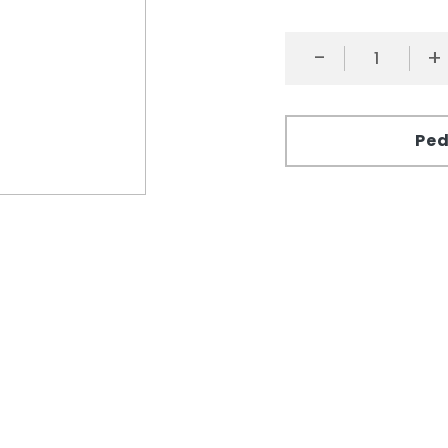
-
+
Ped