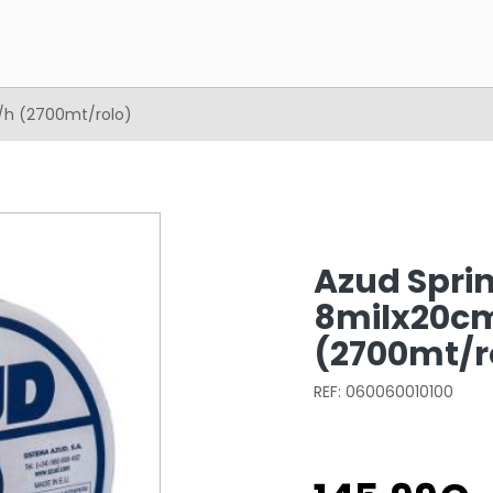
/h (2700mt/rolo)
Azud Spri
8milx20cm
(2700mt/r
REF: 060060010100