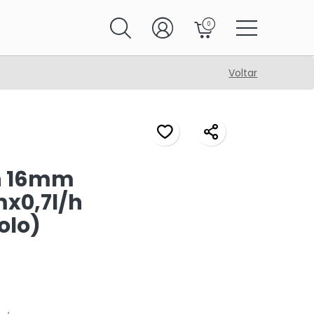
0
Voltar
n 16mm
x0,7l/h
olo)