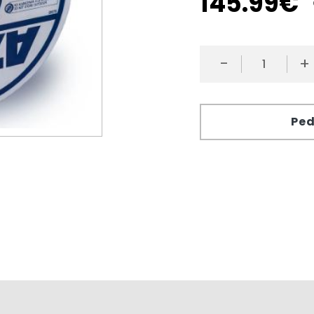
145
.
99
€
-
+
Ped