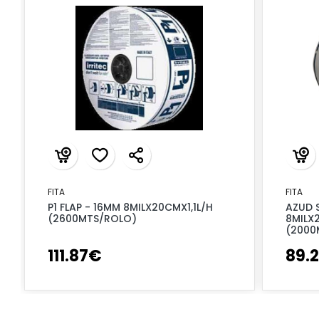
FITA
FITA
P1 FLAP - 16MM 8MILX20CMX1,1L/H
AZUD 
(2600MTS/ROLO)
8MILX
(2000
111
.
87
€
89
.
2