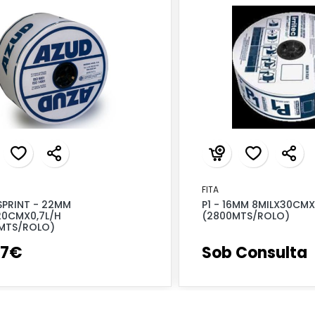
FITA
SPRINT - 22MM
P1 - 16MM 8MILX30CMX1
20CMX0,7L/H
(2800MTS/ROLO)
MTS/ROLO)
7
€
Sob Consulta