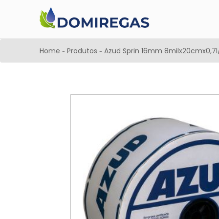
Home
Produtos
Azud Sprin 16mm 8milx20cmx0,7l
-
-