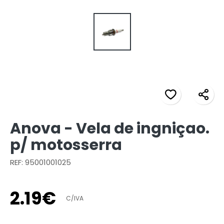
Anova - Vela de ingniçao.
p/ motosserra
REF: 95001001025
2
.
19
€
C/IVA